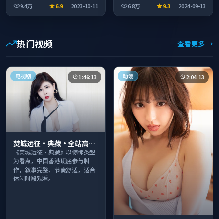
9.4万
6.9
2023-10-11
6.8万
9.3
2024-09-13
看。
热门视频
查看更多 →
电视剧
动漫
1:46:13
2:04:13
焚城远征·典藏·全站高分
推荐节奏紧凑值得追看
《焚城远征·典藏》以惊悚类型
为看点，中国香港班底参与制
作，叙事完整、节奏舒适，适合
休闲时段观看。