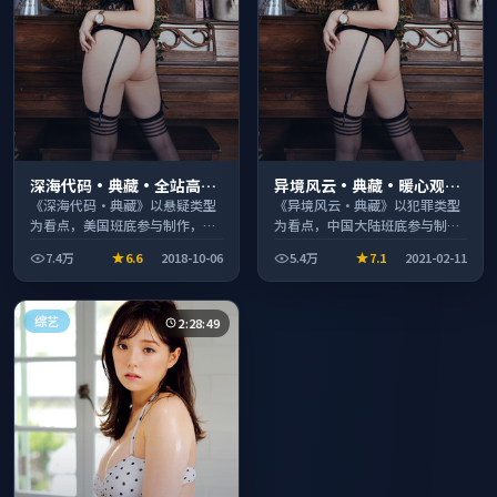
深海代码·典藏·全站高分
异境风云·典藏·暖心观影
推荐节奏紧凑值得追看
季口碑发酵持续升温
《深海代码·典藏》以悬疑类型
《异境风云·典藏》以犯罪类型
为看点，美国班底参与制作，叙
为看点，中国大陆班底参与制
事完整、节奏舒适，适合休闲时
作，叙事完整、节奏舒适，适合
7.4万
6.6
2018-10-06
5.4万
7.1
2021-02-11
段观看。
休闲时段观看。
综艺
2:28:49