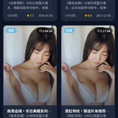
情叙事引人入胜
情扎实演技在线
《白昼倒影》以科幻类型为看
《雾岛追踪》以冒险类型为看
点，韩国班底参与制作，叙事完
点，日本班底参与制作，叙事完
整、节奏舒适，适合休闲时段观
整、节奏舒适，适合休闲时段观
9.8万
7.7
2016-01-01
9.8万
6.6
2017-12-03
看。
看。
电影
动漫
2:04:54
2:17:44
南港追缉·冬日典藏系列温
霓虹特攻·臻选片单推荐画
情叙事引人入胜
质清晰观看流畅
《南港追缉》以惊悚类型为看
《霓虹特攻》以科幻类型为看