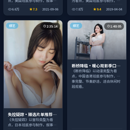
点，美国班底参与制作，叙事完
为看点，美国班底参与制作，叙
整、节奏舒适，适合休闲时段观
事完整、节奏舒适，适合休闲时
6.6万
7.3
2021-09-06
7.8万
9.4
2019-04-04
看。
段观看。
综艺
综艺
2:35:14
1:40:05
断桥降临·暖心观影季口碑
发酵持续升温
《断桥降临》以动漫类型为看
点，中国香港班底参与制作，叙
事完整、节奏舒适，适合休闲时
段观看。
失控疑踪·臻选片单推荐画
质清晰观看流畅
《失控疑踪》以冒险类型为看
点，日本班底参与制作，叙事完
整、节奏舒适，适合休闲时段观