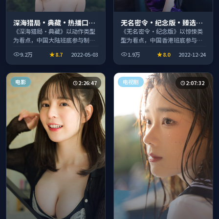
深海猎局·典藏·热播口碑
无名密令·纪念版·臻选片
之作剧情扎实演技在线
单推荐画质清晰观看流畅
《深海猎局·典藏》以动作类型
《无名密令·纪念版》以惊悚类
为看点，中国大陆班底参与制
型为看点，中国香港班底参与制
作，叙事完整、节奏舒适，适合
作，叙事完整、节奏舒适，适合
9.2万
8.7
2022-05-03
1.9万
8.0
2022-12-24
休闲时段观看。
休闲时段观看。
电影
电视剧
2:26:47
2:07:32