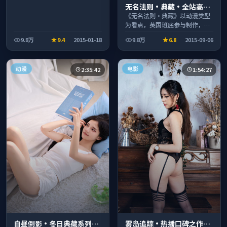
无名法则·典藏·全站高分
推荐节奏紧凑值得追看
《无名法则·典藏》以动漫类型
为看点，英国班底参与制作，叙
事完整、节奏舒适，适合休闲时
9.8万
9.4
2015-01-18
9.8万
6.8
2015-09-06
段观看。
动漫
电影
2:35:42
1:54:27
白昼倒影·冬日典藏系列温
雾岛追踪·热播口碑之作剧