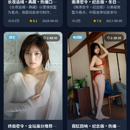
长夜追缉·典藏·热播口碑
南港密令·纪念版·冬日典
之作剧情扎实演技在线
藏系列温情叙事引人入胜
《长夜追缉·典藏》以爱情类型
《南港密令·纪念版》以悬疑类
为看点，英国班底参与制作，叙
型为看点，中国香港班底参与制
事完整、节奏舒适，适合休闲时
作，叙事完整、节奏舒适，适合
9.3万
6.1
2018-04-01
2万
7.6
2017-09-05
段观看。
休闲时段观看。
综艺
电视剧
2:48:43
2:28:03
终局密令·全站高分推荐节
霓虹回响·纪念版·热播口