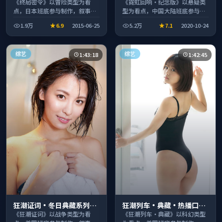
奏紧凑值得追看
碑之作剧情扎实演技在线
《终局密令》以冒险类型为看
《霓虹回响·纪念版》以悬疑类
点，日本班底参与制作，叙事完
型为看点，中国大陆班底参与制
整、节奏舒适，适合休闲时段观
作，叙事完整、节奏舒适，适合
1.9万
6.9
2015-06-25
5.2万
7.1
2020-10-24
看。
休闲时段观看。
综艺
综艺
1:43:18
1:42:45
狂潮证词·冬日典藏系列温
狂潮列车·典藏·热播口碑
情叙事引人入胜
之作剧情扎实演技在线
《狂潮证词》以战争类型为看
《狂潮列车·典藏》以科幻类型