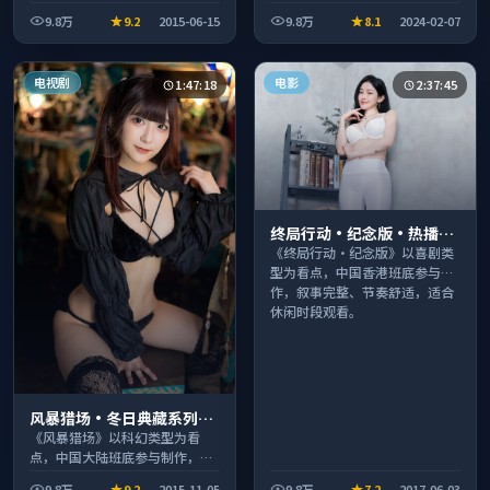
作，叙事完整、节奏舒适，适合
事完整、节奏舒适，适合休闲时
9.8万
9.2
2015-06-15
9.8万
8.1
2024-02-07
休闲时段观看。
段观看。
电视剧
电影
1:47:18
2:37:45
终局行动·纪念版·热播口
碑之作剧情扎实演技在线
《终局行动·纪念版》以喜剧类
型为看点，中国香港班底参与制
作，叙事完整、节奏舒适，适合
休闲时段观看。
风暴猎场·冬日典藏系列温
情叙事引人入胜
《风暴猎场》以科幻类型为看
点，中国大陆班底参与制作，叙
事完整、节奏舒适，适合休闲时
9.8万
9.2
2015-11-05
9.8万
7.2
2017-06-03