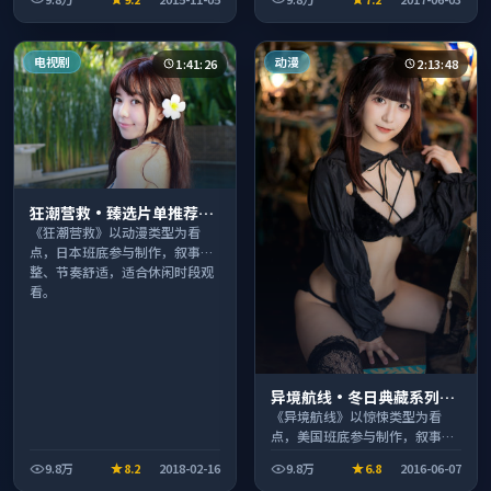
段观看。
电视剧
动漫
1:41:26
2:13:48
狂潮营救·臻选片单推荐画
质清晰观看流畅
《狂潮营救》以动漫类型为看
点，日本班底参与制作，叙事完
整、节奏舒适，适合休闲时段观
看。
异境航线·冬日典藏系列温
情叙事引人入胜
《异境航线》以惊悚类型为看
点，美国班底参与制作，叙事完
整、节奏舒适，适合休闲时段观
9.8万
8.2
2018-02-16
9.8万
6.8
2016-06-07
看。