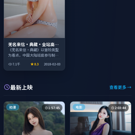
无名来信·典藏·全站高分
推荐节奏紧凑值得追看
《无名来信·典藏》以冒险类型
为看点，中国大陆班底参与制
作，叙事完整、节奏舒适，适合
7.1千
8.3
2018-02-03
休闲时段观看。
最新上映
查看更多 →
动漫
电影
1:57:45
2:03:44