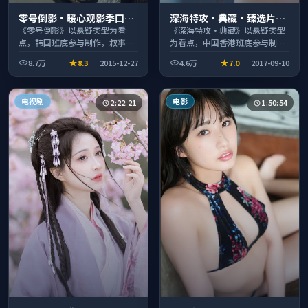
零号倒影·暖心观影季口碑
深海特攻·典藏·臻选片单
发酵持续升温
推荐画质清晰观看流畅
《零号倒影》以悬疑类型为看
《深海特攻·典藏》以悬疑类型
点，韩国班底参与制作，叙事完
为看点，中国香港班底参与制
整、节奏舒适，适合休闲时段观
作，叙事完整、节奏舒适，适合
8.7万
8.3
2015-12-27
4.6万
7.0
2017-09-10
看。
休闲时段观看。
电视剧
电影
2:22:21
1:50:54